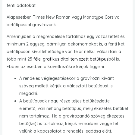
fenti adatokat.
Alapesetben Times New Roman vagy Monotype Corsiva
betűtípussal gravírozunk.
Amennyiben a megrendelése tartalmaz egy vázaszettet és
minimum 2 egység, bármilyen dekorhomokot is, a fenti két
betűtípuson kívül lehetősége van felár nélkül választani a
több mint 25
féle, grafikus által tervezett betűtípus
ból is.
Ebben az esetben a következőkre kérjük figyelni:
A rendelés véglegesítésekor a gravírozni kívánt
szöveg mellett kérjük a választott betűtípust is
megadni.
A betűtípusok nagy része teljes betűkészlettel
elérhető, van néhány betűtípus, mely ékezetes betűket
nem tartalmaz. Ha a gravírozandó szöveg ékezetes
betű(ke)t is tartalmaz, kérjük e-mailben vegye fel
velünk a kapcsolatot a rendelés leadása előtt.