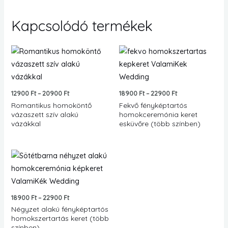
Kapcsolódó termékek
Ártartomány:
Ártartomány:
12900 Ft
18900 Ft
-
-
20900 Ft
22900 Ft
12900
Ft
–
20900
Ft
18900
Ft
–
22900
Ft
Romantikus homoköntő
Fekvő fényképtartós
vázaszett szív alakú
homokceremónia keret
vázákkal
esküvőre (több színben)
Ártartomány:
18900 Ft
-
22900 Ft
18900
Ft
–
22900
Ft
Négyzet alakú fényképtartós
homokszertartás keret (több
színben)