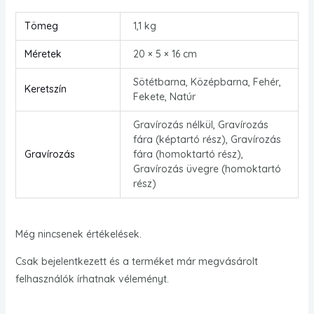
Tömeg
1,1 kg
Méretek
20 × 5 × 16 cm
Sötétbarna, Középbarna, Fehér,
Keretszín
Fekete, Natúr
Gravírozás nélkül, Gravírozás
fára (képtartó rész), Gravírozás
Gravírozás
fára (homoktartó rész),
Gravírozás üvegre (homoktartó
rész)
Még nincsenek értékelések.
Csak bejelentkezett és a terméket már megvásárolt
felhasználók írhatnak véleményt.