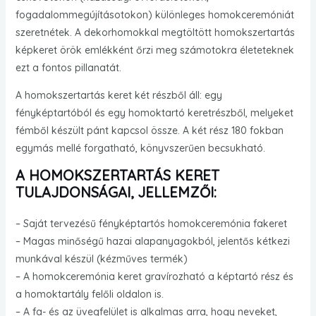
fogadalommegújításotokon) különleges homokceremóniát
szeretnétek. A dekorhomokkal megtöltött homokszertartás
képkeret örök emlékként őrzi meg számotokra életeteknek
ezt a fontos pillanatát.
A homokszertartás keret két részből áll: egy
fényképtartóból és egy homoktartó keretrészből, melyeket
fémből készült pánt kapcsol össze. A két rész 180 fokban
egymás mellé forgatható, könyvszerűen becsukható.
A HOMOKSZERTARTÁS KERET
TULAJDONSÁGAI, JELLEMZŐI:
– Saját tervezésű fényképtartós homokceremónia fakeret
– Magas minőségű hazai alapanyagokból, jelentős kétkezi
munkával készül (kézműves termék)
– A homokceremónia keret gravírozható a képtartó rész és
a homoktartály felőli oldalon is.
– A fa- és az üvegfelület is alkalmas arra, hogy neveket,