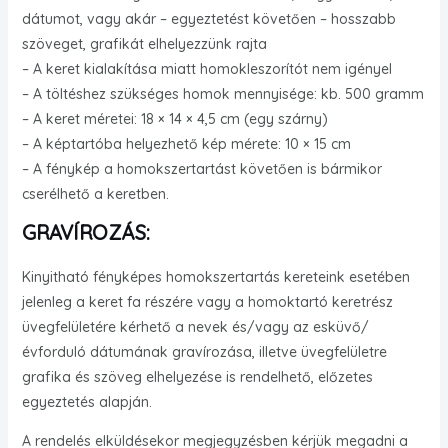
dátumot, vagy akár – egyeztetést követően – hosszabb
szöveget, grafikát elhelyezzünk rajta
– A keret kialakítása miatt homokleszorítót nem igényel
– A töltéshez szükséges homok mennyisége: kb. 500 gramm
– A keret méretei: 18 × 14 × 4,5 cm (egy szárny)
– A képtartóba helyezhető kép mérete: 10 × 15 cm
– A fénykép a homokszertartást követően is bármikor
cserélhető a keretben.
GRAVÍROZÁS:
Kinyitható fényképes homokszertartás kereteink esetében
jelenleg a keret fa részére vagy a homoktartó keretrész
üvegfelületére kérhető a nevek és/vagy az esküvő/
évforduló dátumának gravírozása, illetve üvegfelületre
grafika és szöveg elhelyezése is rendelhető, előzetes
egyeztetés alapján.
A rendelés elküldésekor megjegyzésben kérjük megadni a