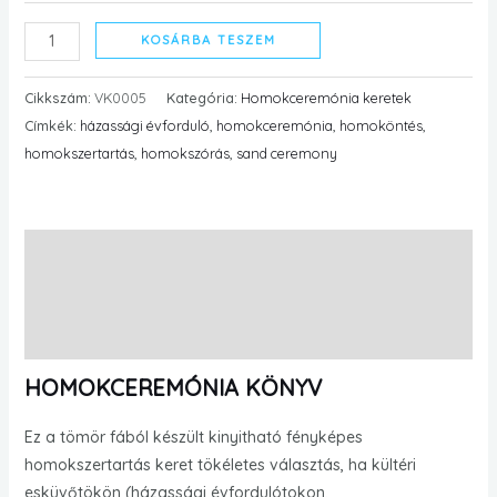
KOSÁRBA TESZEM
Cikkszám:
VK0005
Kategória:
Homokceremónia keretek
Címkék:
házassági évforduló
,
homokceremónia
,
homoköntés
,
homokszertartás
,
homokszórás
,
sand ceremony
Leírás
További információk
Vélemények (0)
HOMOKCEREMÓNIA KÖNYV
Ez a tömör fából készült kinyitható fényképes
homokszertartás keret tökéletes választás, ha kültéri
esküvőtökön (házassági évfordulótokon,