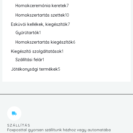
Homokceremónia keretek
7
Homokszertartás szettek
10
Esküvői kellékek, kiegészítők
7
Gyűrűtartók
1
Homokszertartás kiegészítők
6
Kiegészítő szolgáltatások
1
Szállítási felár
1
Jótékonysági termékek
5
SZÁLLÍTÁS
Foxposttal gyorsan szállítunk házhoz vagy automatába