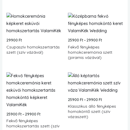
Ártartomány:
25900 Ft
-
29900 Ft
29900
Ft
25900
Ft
–
29900
Ft
Csupaszív homokszertartás
Fekvő fényképes
szett (szív vázával)
homokceremónia szett
(piramis vázával)
Ártartomány:
Ártartomány:
25900 Ft
25900 Ft
-
-
29900 Ft
29900 Ft
25900
Ft
–
29900
Ft
Klasszikus álló fényképes
homoköntő szett (szív
25900
Ft
–
29900
Ft
vázaszett)
Fekvő fényképes
homokszertartás szett (szív