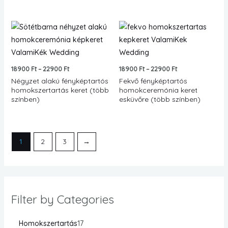
Ártartomány:
Ártartomány:
18900 Ft
18900 Ft
-
-
22900 Ft
22900 Ft
18900
Ft
–
22900
Ft
18900
Ft
–
22900
Ft
Négyzet alakú fényképtartós
Fekvő fényképtartós
homokszertartás keret (több
homokceremónia keret
színben)
esküvőre (több színben)
1
2
3
→
Filter by Categories
Homokszertartás
17