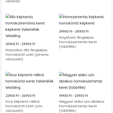
vázával)
Ártartomány:
Ártartomány:
25900 Ft
24900 Ft
-
-
29900 Ft
28900 Ft
24900
Ft
–
28900
Ft
Kinyitható fényképes
homokszertartás keret
25900
Ft
–
29900
Ft
(többféle)
Klasszikus álló fényképes
homoköntő szett (piramis
vázaszett)
Ártartomány:
Ártartomány:
22900 Ft
19900 Ft
-
-
26900 Ft
23900 Ft
22900
Ft
–
26900
Ft
19900
Ft
–
23900
Ft
Kicsi képtartó nélküli
Négyzet alakú szív ablakos
homoköntő szett (szív
homokszertartás keret
vázaszett)
(többféle)