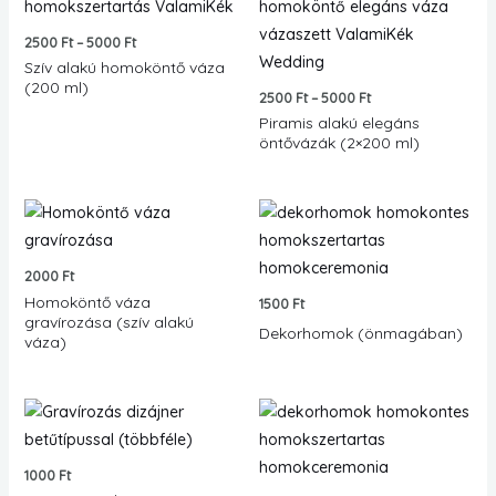
-
-
5000 Ft
5000 Ft
2500
Ft
–
5000
Ft
Szív alakú homoköntő váza
(200 ml)
2500
Ft
–
5000
Ft
Piramis alakú elegáns
öntővázák (2×200 ml)
2000
Ft
Homoköntő váza
1500
Ft
gravírozása (szív alakú
Dekorhomok (önmagában)
váza)
1000
Ft