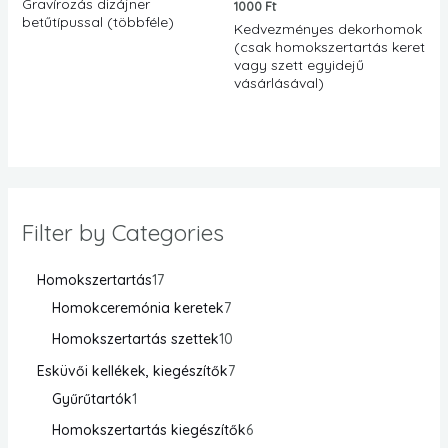
Gravírozás dizájner
1000
Ft
betűtípussal (többféle)
Kedvezményes dekorhomok
(csak homokszertartás keret
vagy szett egyidejű
vásárlásával)
Filter by Categories
Homokszertartás
17
Homokceremónia keretek
7
Homokszertartás szettek
10
Esküvői kellékek, kiegészítők
7
Gyűrűtartók
1
Homokszertartás kiegészítők
6