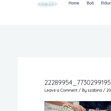
Skip
Home
Bolt
Rólu
to
content
22289954_7730299195
Leave a Comment
/ By
szabina
/
20