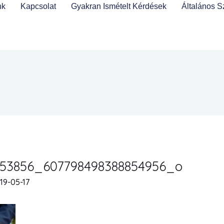
nk
Kapcsolat
Gyakran Ismételt Kérdések
Általános S
53856_607798498388854956_o
19-05-17