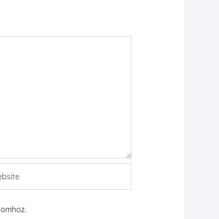
site
somhoz.