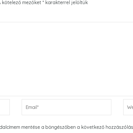
A kötelező mezőket
*
karakterrel jelöltük
Email*
Web
oldalcímem mentése a böngészőben a következő hozzászólá