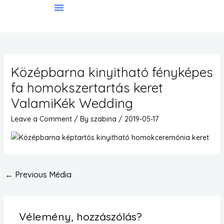
Skip
to
Gyakran Ismételt Kérdések
Általános Szerződési Feltételek
content
Középbarna kinyitható fényképes
fa homokszertartás keret
ValamiKék Wedding
Leave a Comment
/ By
szabina
/
2019-05-17
←
Previous Média
Vélemény, hozzászólás?