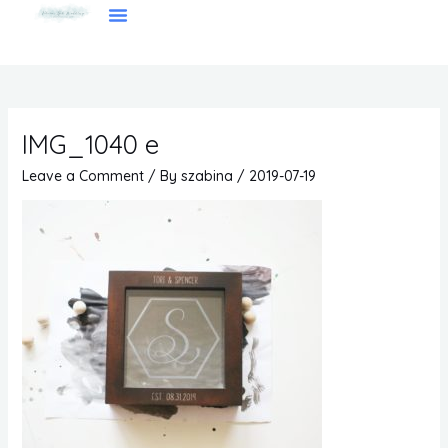
Skip
to
Gyakran Ismételt Kérdések
Általános Szerződési Feltételek
content
IMG_1040 e
Leave a Comment
/ By
szabina
/
2019-07-19