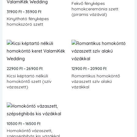
Fekvő fényképes
homokceremónia szett
31900
Ft
–
35900
Ft
(piramis vázával)
Kinyitható fényképes
homokszóró szett
Ártartomány:
Ártartomány:
22900 Ft
12900 Ft
-
-
26900 Ft
20900 Ft
22900
Ft
–
26900
Ft
12900
Ft
–
20900
Ft
Kicsi képtartó nélküli
Romantikus homoköntő
homoköntő szett (szív
vázaszett szív alakú
vázaszett)
vázákkal
Ártartomány:
10500 Ft
-
16500 Ft
10500
Ft
–
16500
Ft
Homoköntő vázaszett,
szépséghibás kis vázákkal