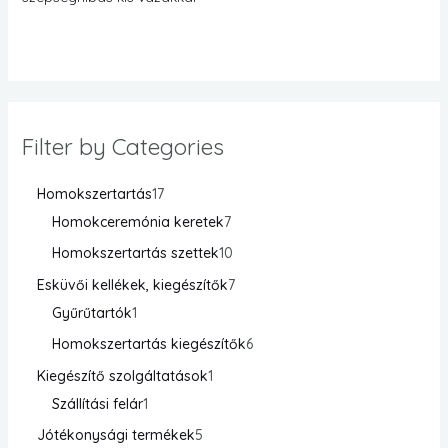
Filter by Categories
Homokszertartás
17
Homokceremónia keretek
7
Homokszertartás szettek
10
Esküvői kellékek, kiegészítők
7
Gyűrűtartók
1
Homokszertartás kiegészítők
6
Kiegészítő szolgáltatások
1
Szállítási felár
1
Jótékonysági termékek
5